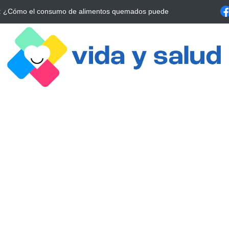
La Estrategia Esencial para Mejorar tu Bienestar
La conexión vital ent
alrrededor de 4 meses