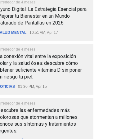
lrrededor de 4 meses
yuno Digital: La Estrategia Esencial para
ejorar tu Bienestar en un Mundo
aturado de Pantallas en 2026
ALUD MENTAL
10:51 AM, Apr 17
lrrededor de 4 meses
a conexión vital entre la exposición
olar y la salud ósea: descubre cómo
btener suficiente vitamina D sin poner
n riesgo tu piel.
OTICIAS
01:30 PM, Apr 15
lrrededor de 4 meses
escubre las enfermedades más
olorosas que atormentan a millones:
onoce sus síntomas y tratamientos
rgentes.