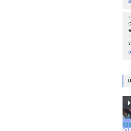
B
a
C
e
L
v
D
Ú