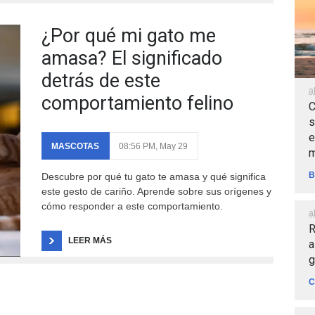
¿Por qué mi gato me
amasa? El significado
detrás de este
a
comportamiento felino
C
s
e
MASCOTAS
08:56 PM, May 29
m
B
Descubre por qué tu gato te amasa y qué significa
este gesto de cariño. Aprende sobre sus orígenes y
cómo responder a este comportamiento.
a
R
LEER MÁS
a
g
C