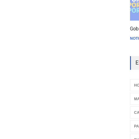
Gob
NOTI
E
HO
M
C
PA