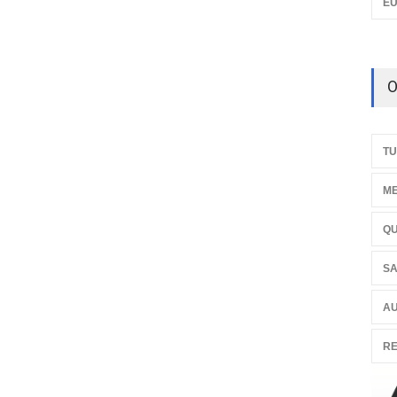
E
O
TU
ME
QU
SA
AU
RE