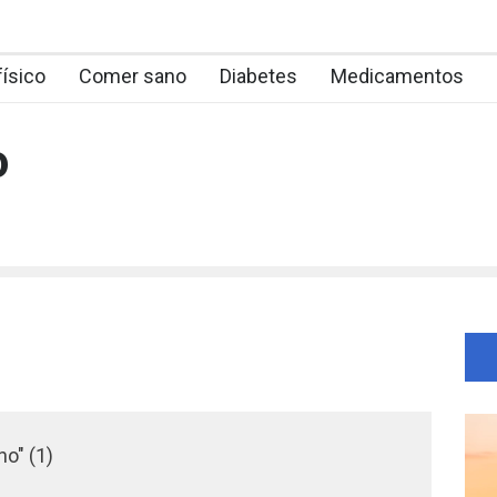
físico
Comer sano
Diabetes
Medicamentos
o
no" (1)