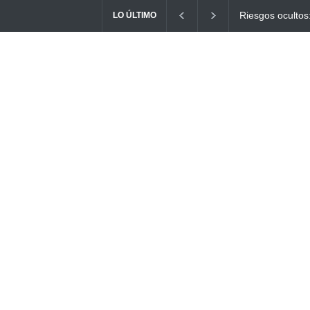
s: ¿Cómo el consumo de alimentos quemados puede
Ayuno Digital: 
LO ÚLTIMO