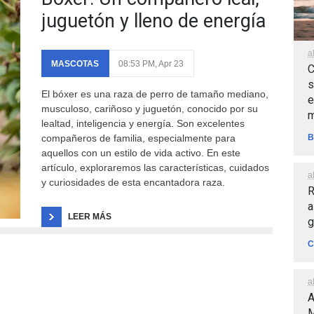
juguetón y lleno de energía
a
MASCOTAS
08:53 PM, Apr 23
C
s
El bóxer es una raza de perro de tamaño mediano,
e
musculoso, cariñoso y juguetón, conocido por su
m
lealtad, inteligencia y energía. Son excelentes
B
compañeros de familia, especialmente para
aquellos con un estilo de vida activo. En este
artículo, exploraremos las características, cuidados
a
y curiosidades de esta encantadora raza.
R
a
LEER MÁS
g
C
a
A
M