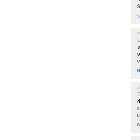
S
S
a
L
s
o
e
N
a
D
d
c
u
B