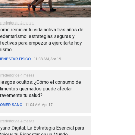
lrrededor de 4 meses
ómo reiniciar tu vida activa tras años de
edentarismo: estrategias seguras y
fectivas para empezar a ejercitarte hoy
ismo.
IENESTAR FÍSICO
11:38 AM, Apr 19
lrrededor de 4 meses
iesgos ocultos: ¿Cómo el consumo de
limentos quemados puede afectar
ravemente tu salud?
OMER SANO
11:04 AM, Apr 17
lrrededor de 4 meses
yuno Digital: La Estrategia Esencial para
ejorar tu Bienestar en un Mundo