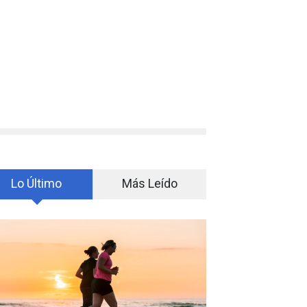
Lo Último
Más Leído