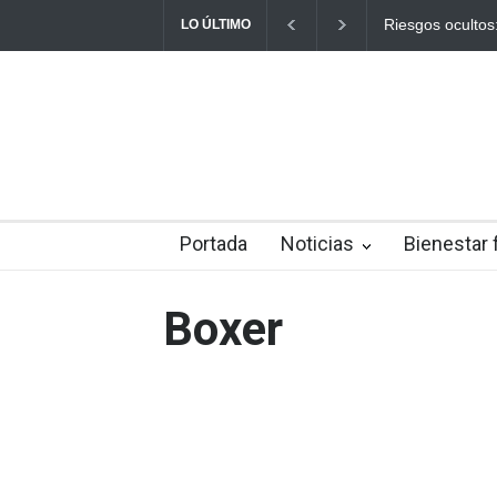
ultos: ¿Cómo el consumo de alimentos quemados puede
Ayuno Digit
LO ÚLTIMO
Portada
Noticias
Bienestar 
Boxer