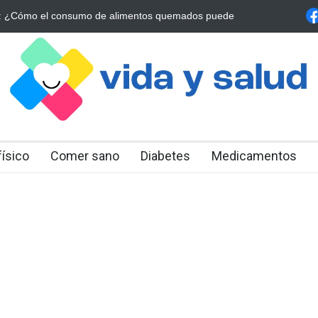
al: La Estrategia Esencial para Mejorar tu Bienestar
La conexión vita
alrrededor de 4 meses
físico
Comer sano
Diabetes
Medicamentos