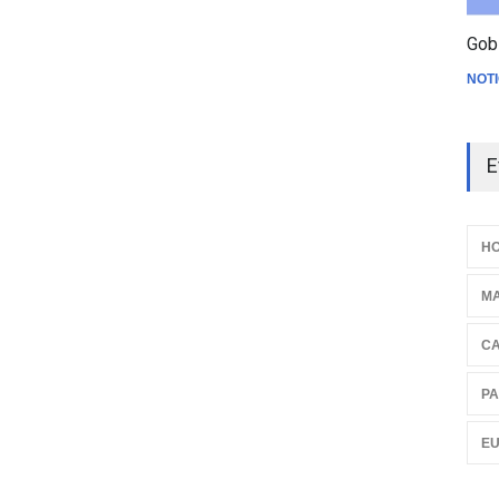
Gob
NOTI
E
HO
M
C
PA
E