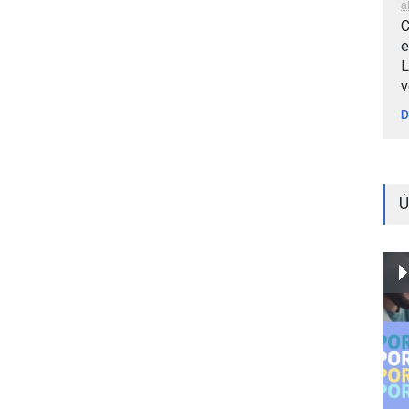
a
C
e
L
v
D
Ú