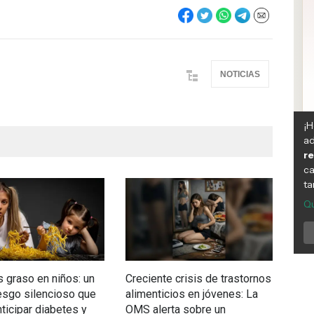
NOTICIAS
 graso en niños: un
Creciente crisis de trastornos
Chil
esgo silencioso que
alimenticios en jóvenes: La
la l
nticipar diabetes y
OMS alerta sobre un
pri