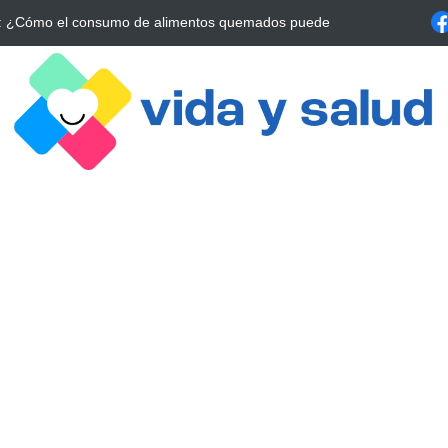
a Estrategia Esencial para Mejorar tu Bienestar
La conexión vital ent
alrrededor de 4 meses