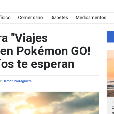
físico
Comer sano
Diabetes
Medicamentos
a "Viajes
 en Pokémon GO!
os te esperan
or
Héctor Parraguirre
a
C
s