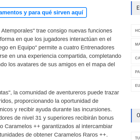
E
amentos y para qué sirven aquí
 Atemporales" trae consigo nuevas funciones
HO
forma en que los jugadores interactúan en el
M
uego en Equipo" permite a cuatro Entrenadores
irse en una experiencia compartida, completando
C
endo los avatares de sus amigos en el mapa del
PA
E
utas", la comunidad de aventureros puede trazar
ridos, proporcionando la oportunidad de
cos y recibir ayuda durante las incursiones.
O
ores de nivel 31 y superiores recibirán bonus
do Caramelos ++ garantizados al intercambiar
unidades de obtener Caramelos Raros ++.
TU