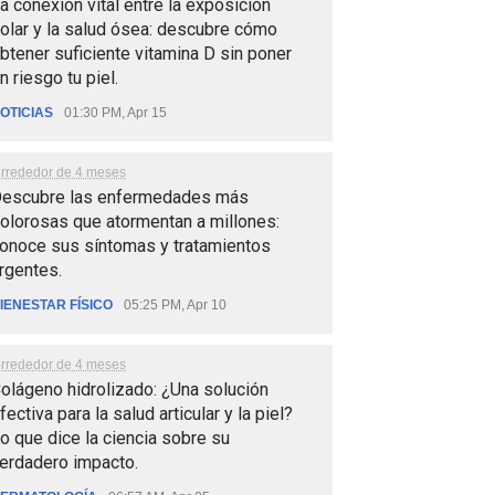
a conexión vital entre la exposición
olar y la salud ósea: descubre cómo
btener suficiente vitamina D sin poner
n riesgo tu piel.
OTICIAS
01:30 PM, Apr 15
lrrededor de 4 meses
escubre las enfermedades más
olorosas que atormentan a millones:
onoce sus síntomas y tratamientos
rgentes.
IENESTAR FÍSICO
05:25 PM, Apr 10
lrrededor de 4 meses
olágeno hidrolizado: ¿Una solución
fectiva para la salud articular y la piel?
o que dice la ciencia sobre su
erdadero impacto.