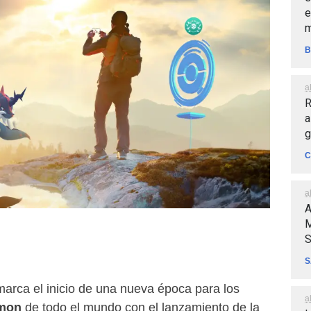
e
m
B
a
R
a
g
C
a
A
M
S
S
marca el inicio de una nueva época para los
a
émon
de todo el mundo con el lanzamiento de la