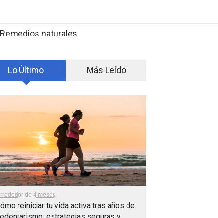
Remedios naturales
Lo Último
Más Leído
lrrededor de 4 meses
ómo reiniciar tu vida activa tras años de
edentarismo: estrategias seguras y