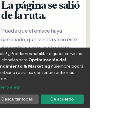
e hace historia al erradicar
Crisis en salud: Más de mil
epra, convirtiéndose en el
pacientes en espera de
mer país de América
mamografías en Purranque y