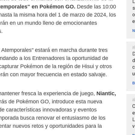
L
Atemporales" en Pokémon GO.
Desde las 10:00
s
o
 hasta la misma hora del 1 de marzo de 2024, los
e
irán en un mundo lleno de emocionantes
s.
N
a
 Atemporales" estará en marcha durante tres
D
ndando a los Entrenadores la oportunidad de
d
 capturar Pokémon de la región de Hisui y otros
c
u
erán con mayor frecuencia en estado salvaje.
B
mantener fresca la experiencia de juego,
Niantic,
a
trás de Pokémon GO, introduce esta nueva
C
e características innovadoras y eventos
e
porada busca renovar el entusiasmo de los
L
entar nuevos retos y oportunidades para la
v