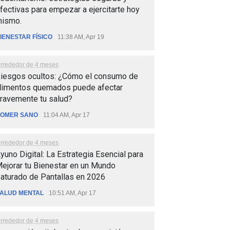
fectivas para empezar a ejercitarte hoy
ismo.
IENESTAR FÍSICO
11:38 AM, Apr 19
lrrededor de 4 meses
iesgos ocultos: ¿Cómo el consumo de
limentos quemados puede afectar
ravemente tu salud?
OMER SANO
11:04 AM, Apr 17
lrrededor de 4 meses
yuno Digital: La Estrategia Esencial para
ejorar tu Bienestar en un Mundo
aturado de Pantallas en 2026
ALUD MENTAL
10:51 AM, Apr 17
lrrededor de 4 meses