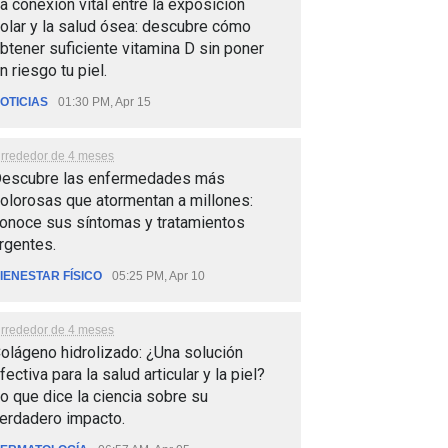
a conexión vital entre la exposición
olar y la salud ósea: descubre cómo
btener suficiente vitamina D sin poner
n riesgo tu piel.
OTICIAS
01:30 PM, Apr 15
lrrededor de 4 meses
escubre las enfermedades más
olorosas que atormentan a millones:
onoce sus síntomas y tratamientos
rgentes.
IENESTAR FÍSICO
05:25 PM, Apr 10
lrrededor de 4 meses
olágeno hidrolizado: ¿Una solución
fectiva para la salud articular y la piel?
o que dice la ciencia sobre su
erdadero impacto.