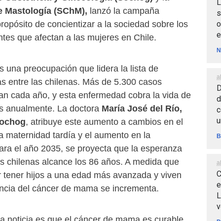
L
e Mastología (SChM),
lanzó la campaña
s
o
ropósito de concientizar a la sociedad sobre los
e
tes que afectan a las mujeres en Chile.
N
 una preocupación que lidera la lista de
a
as entre las chilenas. Más de 5.300 casos
D
an cada año, y esta enfermedad cobra la vida de
d
s anualmente. La doctora
María José del Río,
c
u
Sochog
, atribuye este aumento a cambios en el
la maternidad tardía y el aumento en la
B
ara el año 2035, se proyecta que la esperanza
es chilenas alcance los 86 años. A medida que
a
C
r tener hijos a una edad más avanzada y viven
e
encia del cáncer de mama se incrementa.
L
v
a noticia es que el cáncer de mama es curable