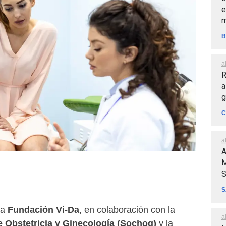
e
m
B
a
R
a
g
C
a
A
M
S
S
la
Fundación Vi-Da
, en colaboración con la
a
 Obstetricia y Ginecología (Sochog)
y la