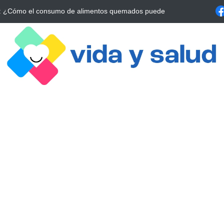
a Estrategia Esencial para Mejorar tu Bienestar
La conexión vital ent
alrrededor de 4 meses