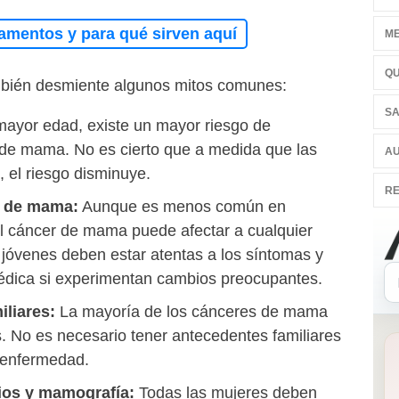
amentos y para qué sirven aquí
ME
QU
mbién desmiente algunos mitos comunes:
SA
ayor edad, existe un mayor riesgo de
 de mama. No es cierto que a medida que las
AU
 el riesgo disminuye.
RE
r de mama:
Aunque es menos común en
l cáncer de mama puede afectar a cualquier
jóvenes deben estar atentas a los síntomas y
édica si experimentan cambios preocupantes.
liares:
La mayoría de los cánceres de mama
s. No es necesario tener antecedentes familiares
a enfermedad.
os y mamografía:
Todas las mujeres deben