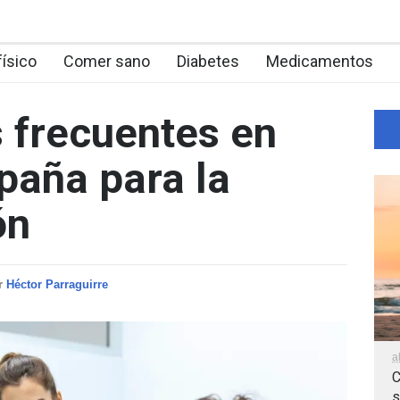
físico
Comer sano
Diabetes
Medicamentos
 frecuentes en
paña para la
ón
r
Héctor Parraguirre
a
C
s