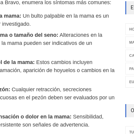
ia Bravo, enumera los síntomas más comunes:
E
la mama:
Un bulto palpable en la mama es un
 investigado.
HO
rma o tamaño del seno:
Alteraciones en la
 la mama pueden ser indicativos de un
M
C
el de la mama:
Estos cambios incluyen
PA
flamación, aparición de hoyuelos o cambios en la
E
zón:
Cualquier retracción, secreciones
acuosas en el pezón deben ser evaluados por un
O
nsación o dolor en la mama:
Sensibilidad,
rsistente son señales de advertencia.
TU