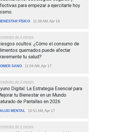
fectivas para empezar a ejercitarte hoy
ismo.
IENESTAR FÍSICO
11:38 AM, Apr 19
lrrededor de 4 meses
iesgos ocultos: ¿Cómo el consumo de
limentos quemados puede afectar
ravemente tu salud?
OMER SANO
11:04 AM, Apr 17
lrrededor de 4 meses
yuno Digital: La Estrategia Esencial para
ejorar tu Bienestar en un Mundo
aturado de Pantallas en 2026
ALUD MENTAL
10:51 AM, Apr 17
lrrededor de 4 meses