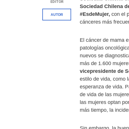
EDITOR
Sociedad Chilena d
#EsdeMujer,
con el p
AUTOR
cánceres más frecuen
El cáncer de mama es
patologías oncológic
nuevos se diagnostic
más de 1.600 mujere
vicepresidente de 
estilo de vida, como 
esperanza de vida. P
de vida de las mujer
las mujeres optan po
más tiempo, la incid
Sin embargo, la buen