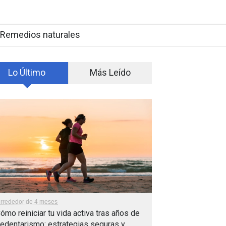
Remedios naturales
Lo Último
Más Leído
lrrededor de 4 meses
ómo reiniciar tu vida activa tras años de
edentarismo: estrategias seguras y